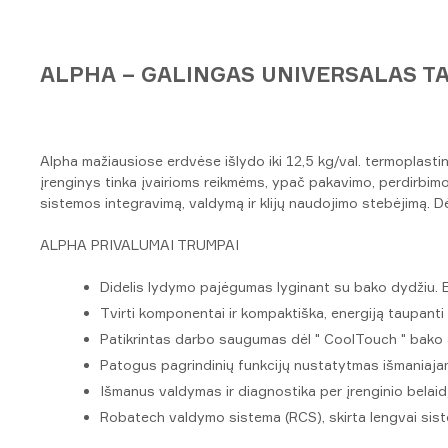
ALPHA – GALINGAS UNIVERSALAS T
Alpha mažiausiose erdvėse išlydo iki 12,5 kg/val. termoplastin
įrenginys tinka įvairioms reikmėms, ypač pakavimo, perdirbim
sistemos integravimą, valdymą ir klijų naudojimo stebėjimą. D
ALPHA PRIVALUMAI TRUMPAI
Didelis lydymo pajėgumas lyginant su bako dydžiu. E
Tvirti komponentai ir kompaktiška, energiją taupanti 
Patikrintas darbo saugumas dėl " CoolTouch " bako a
Patogus pagrindinių funkcijų nustatytmas išmaniajam
Išmanus valdymas ir diagnostika per įrenginio belaid
Robatech valdymo sistema (RCS), skirta lengvai sistem