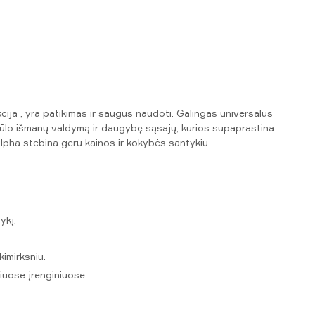
cija , yra patikimas ir saugus naudoti. Galingas universalus
iūlo išmanų valdymą ir daugybę sąsajų, kurios supaprastina
lpha stebina geru kainos ir kokybės santykiu.
ykį.
imirksniu.
iuose įrenginiuose.