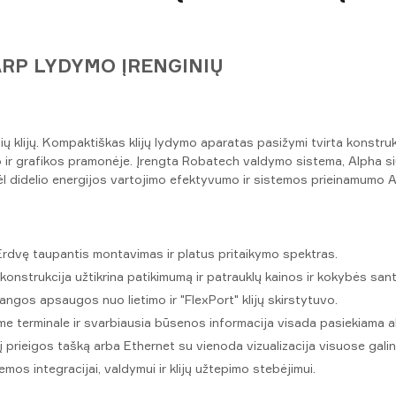
ARP LYDYMO ĮRENGINIŲ
ių klijų. Kompaktiškas klijų lydymo aparatas pasižymi tvirta konstruk
o ir grafikos pramonėje. Įrengta Robatech valdymo sistema, Alpha s
ėl didelio energijos vartojimo efektyvumo ir sistemos prieinamumo A
rdvę taupantis montavimas ir platus pritaikymo spektras.
konstrukcija užtikrina patikimumą ir patrauklų kainos ir kokybės sant
ngos apsaugos nuo lietimo ir "FlexPort" klijų skirstytuvo.
e terminale ir svarbiausia būsenos informacija visada pasiekiama ak
į prieigos tašką arba Ethernet su vienoda vizualizacija visuose galin
os integracijai, valdymui ir klijų užtepimo stebėjimui.