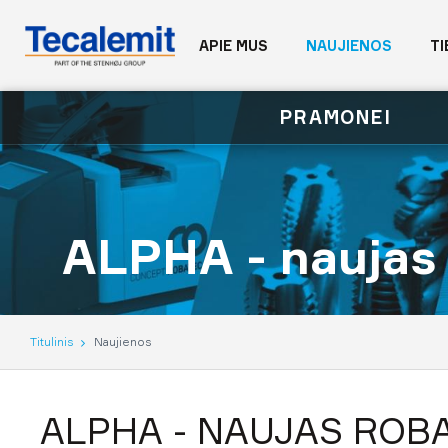
APIE MUS
NAUJIENOS
TI
PRAMONEI
ALPHA - naujas 
Titulinis
Naujienos
ALPHA - NAUJAS ROBA