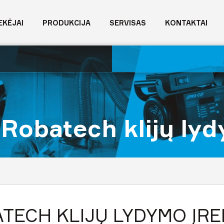
EKĖJAI
PRODUKCIJA
SERVISAS
KONTAKTAI
Robatech klijų ly
TECH KLIJŲ LYDYMO ĮR