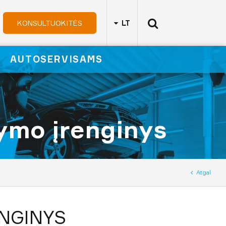
KONSULTUOKITĖS
LT
AUTOSERVISAMS
dymo įrenginys
Atgal
ENGINYS